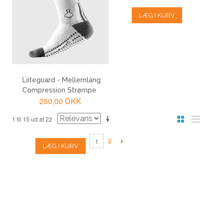
LÆG I KURV
LÆG I KURV
Liiteguard - Mellemlang
Compression Strømpe
250,00 DKK
1 til 15 ud af 22
2
1
LÆG I KURV