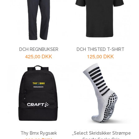
LÆG I KURV
LÆG I KURV
DCH REGNBUKSER
DCH THISTED T-SHIRT
425,00 DKK
125,00 DKK
LÆG I KURV
LÆG I KURV
Thy Bmx Rygsæk
_Select Skridsikker Strømpe