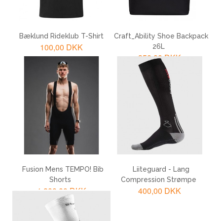
Bæklund Rideklub T-Shirt
Craft_Ability Shoe Backpack
100,00 DKK
26L
350,00 DKK
LÆG I KURV
LÆG I KURV
Fusion Mens TEMPO! Bib
Liiteguard - Lang
Shorts
Compression Strømpe
1.800,00 DKK
400,00 DKK