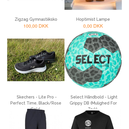
Zigzag Gymnastiiksko
Hoptimist Lampe
100,00 DKK
0,00 DKK
LÆG I KURV
LÆG I KURV
Skechers - Lite Pro -
Select Håndbold - Light
Perfect Time, Black/Rose
Grippy DB (mulighed For
Gold
Tryk)
800,00 DKK
499,00 DKK
200,00 DKK