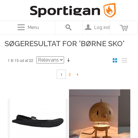
Menu
Log ind
SØGERESULTAT FOR 'BØRNE SKO'
1 til 15 ud af 22
2
1