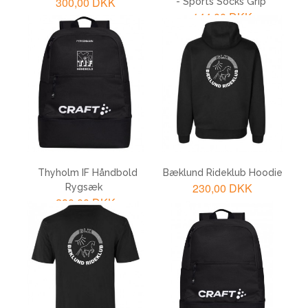
300,00 DKK
- Sports Socks Grip
144,00 DKK
LÆG I KURV
LÆG I KURV
Thyholm IF Håndbold
Bæklund Rideklub Hoodie
230,00 DKK
Rygsæk
280,00 DKK
LÆG I KURV
LÆG I KURV