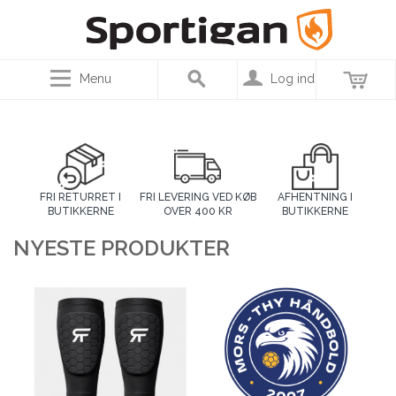
Menu
Log ind
FRI RETURRET I
FRI LEVERING VED KØB
AFHENTNING I
BUTIKKERNE
OVER 400 KR
BUTIKKERNE
NYESTE PRODUKTER