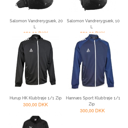
Salomon Vandrerygsæk, 20
Salomon Vandrerygsæk, 10
L
L
650,00 DKK
550,00 DKK
LÆG I KURV
LÆG I KURV
Hurup HK Klubtrøje 1/1 Zip
Hannæs Sport Klubtrøje 1/1
300,00 DKK
Zip
300,00 DKK