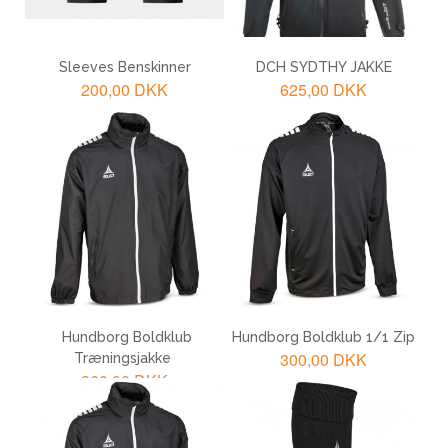
Sleeves Benskinner
DCH SYDTHY JAKKE
200,00 DKK
625,00 DKK
LÆG I KURV
LÆG I KURV
Hundborg Boldklub
Hundborg Boldklub 1/1 Zip
300,00 DKK
Træningsjakke
360,00 DKK