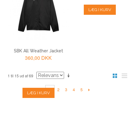
LÆG I KURV
LÆG I KURV
SBK All Weather Jacket
360,00 DKK
1 til 15 ud af 69
2
3
4
5
1
LÆG I KURV