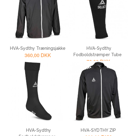
LÆG I KURV
LÆG I KURV
HVA-Sydthy Træningsjakke
HVA-Sydthy
360,00 DKK
Fodboldstrømper Tube
70,00 DKK
LÆG I KURV
LÆG I KURV
HVA-Sydthy
HVA-SYDTHY ZIP