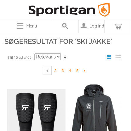
Menu
Log ind
SØGERESULTAT FOR 'SKI JAKKE'
1 til 15 ud af 69
2
3
4
5
1