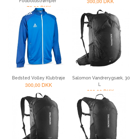
300,00 DKK
Fodboldstrømper
70,00 DKK
LÆG I KURV
LÆG I KURV
Bedsted Volley Klubtrøje
Salomon Vandrerygsæk, 30
300,00 DKK
L
800,00 DKK
LÆG I KURV
LÆG I KURV