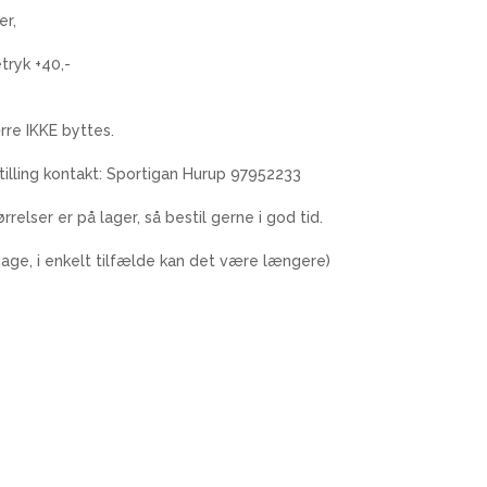
er,
tryk +40,-
re IKKE byttes.
illing kontakt: Sportigan Hurup 97952233
rrelser er på lager, så bestil gerne i god tid.
 dage, i enkelt tilfælde kan det være længere)