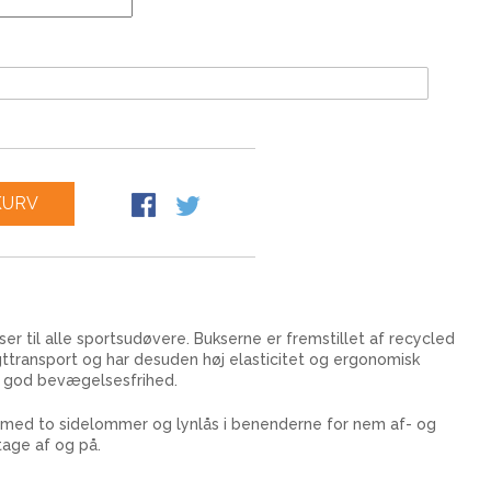
KURV
er til alle sportsudøvere. Bukserne er fremstillet af recycled
ugttransport og har desuden høj elasticitet og ergonomisk
g god bevægelsesfrihed.
 med to sidelommer og lynlås i benenderne for nem af- og
age af og på.