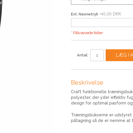
40,00 DKK
+
Evt. Navnetryk
* Påkrævede felter
LÆG I 
Antal:
Beskrivelse
Craft funktionelle træningsbuks
polyester, der yder effektiv f
design for optimal pasform o
Træningsbukserne er udstyret
påtagning så de er nemme at t