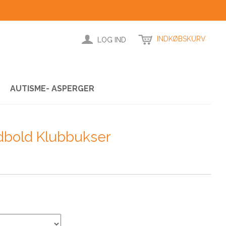
INDKØBSKURV
LOG IND
AUTISME- ASPERGER
dbold Klubbukser