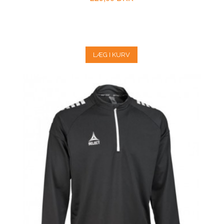
LÆG I KURV