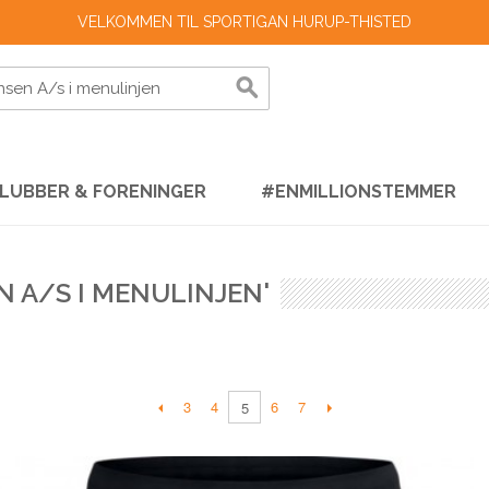
VELKOMMEN TIL SPORTIGAN HURUP-THISTED
LUBBER & FORENINGER
#ENMILLIONSTEMMER
N A/S I MENULINJEN'
3
4
6
7
5