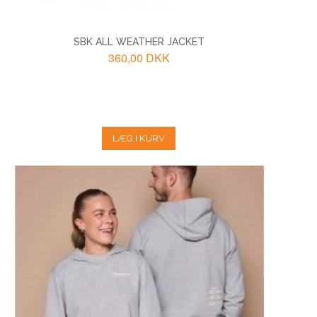
SBK ALL WEATHER JACKET
360,00 DKK
LÆG I KURV