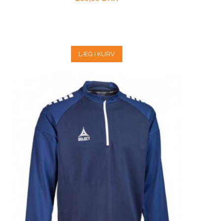
LÆG I KURV