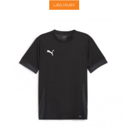
LÆG I KURV