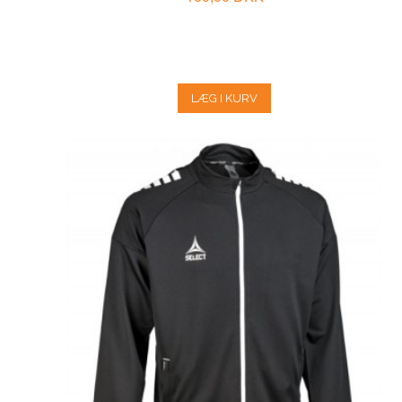
LÆG I KURV