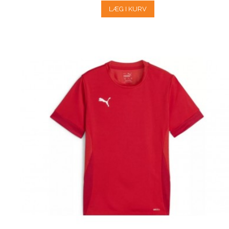
LÆG I KURV