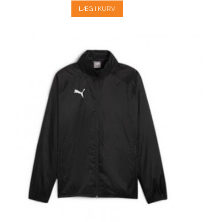
LÆG I KURV