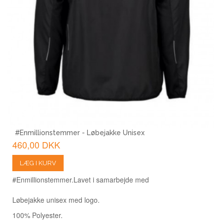
#Enmillionstemmer - Løbejakke Unisex
460,00 DKK
LÆG I KURV
#Enmillionstemmer.
Lavet i samarbejde med
Løbejakke unisex med logo.
100% Polyester.