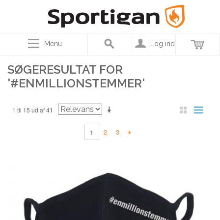
Menu
Log ind
SØGERESULTAT FOR
'#ENMILLIONSTEMMER'
1 til 15 ud af 41
2
3
1