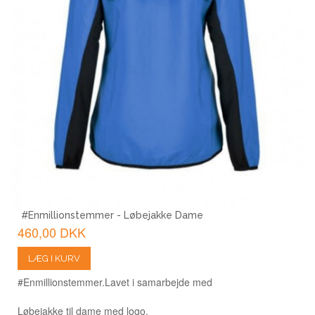
#Enmillionstemmer - Løbejakke Dame
460,00 DKK
LÆG I KURV
#Enmillionstemmer.
Lavet i samarbejde med
Løbejakke til dame med logo.