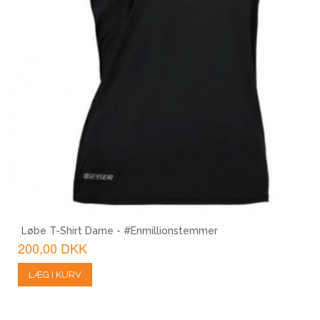
Løbe T-Shirt Dame - #Enmillionstemmer
200,00 DKK
LÆG I KURV