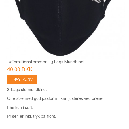
#enmillionstemmer - 3 Lags Mundbind
40,00 DKK
LÆG I KURV
3-Lags stofmundbind.
One-size med god pasform - kan justeres ved ørene.
Fås kun i sort.
Prisen er inkl. tryk på front.