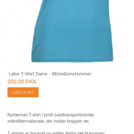
Løbe T-Shirt Dame - #Enmillionstemmer
200,00 DKK
LÆG I KURV
Kortærmet T-shirt i tyndt svedtransporterende
mikrofibermateriale, der holder kroppen tør.
T-shirten er figusyet og sidder derfor tæt til kroppen.