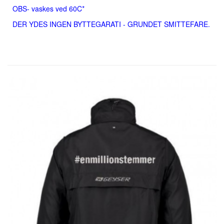
OBS- vaskes ved 60C*
DER YDES INGEN BYTTEGARATI - GRUNDET SMITTEFARE.