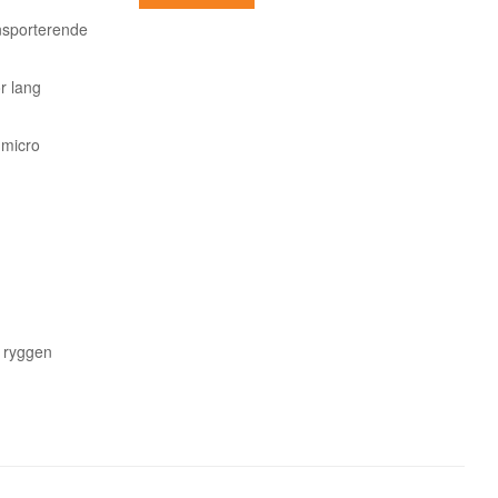
ansporterende
r lang
 micro
å ryggen