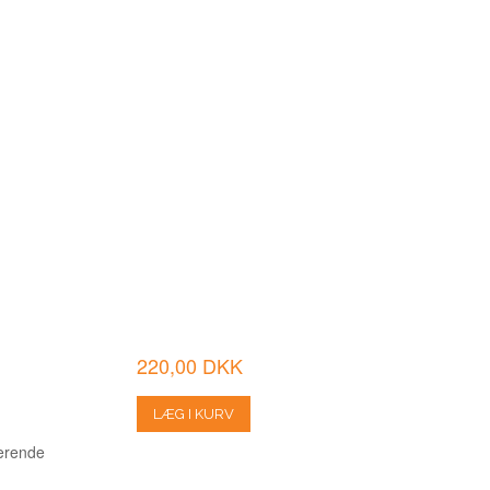
220,00 DKK
T
LÆG I KURV
terende