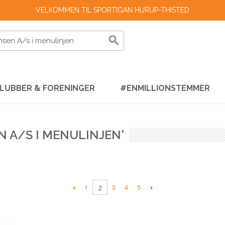
VELKOMMEN TIL SPORTIGAN HURUP-THISTED
LUBBER & FORENINGER
#ENMILLIONSTEMMER
N A/S I MENULINJEN'
1
3
4
5
2