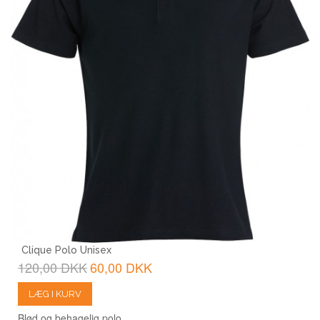
Clique Polo Unisex
120,00 DKK
60,00 DKK
LÆG I KURV
Blød og behagelig polo.