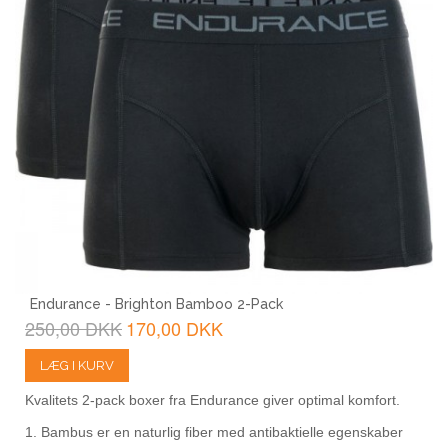
Endurance - Brighton Bamboo 2-Pack
250,00 DKK
170,00 DKK
LÆG I KURV
Kvalitets 2-pack boxer fra Endurance giver optimal komfort.
1. Bambus er en naturlig fiber med antibaktielle egenskaber