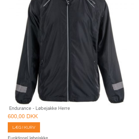
Endurance - Løbejakke Herre
600,00 DKK
LÆG I KURV
Funktionel løbejakke.