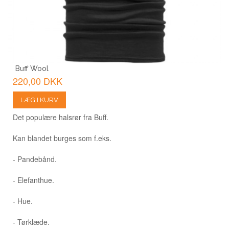
Buff Wool
220,00 DKK
LÆG I KURV
Det populære halsrør fra Buff.
Kan blandet burges som f.eks.
- Pandebånd.
- Elefanthue.
- Hue.
- Tørklæde.