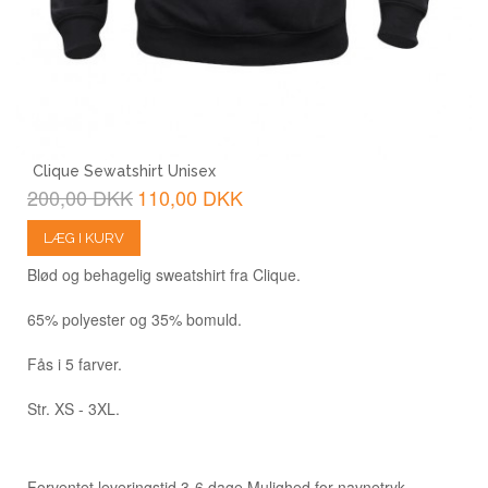
Clique Sewatshirt Unisex
200,00 DKK
110,00 DKK
LÆG I KURV
Blød og behagelig sweatshirt fra Clique.
65% polyester og 35% bomuld.
Fås i 5 farver.
Str. XS - 3XL.
Forventet leveringstid 3-6 dage.
Mulighed for navnetryk.