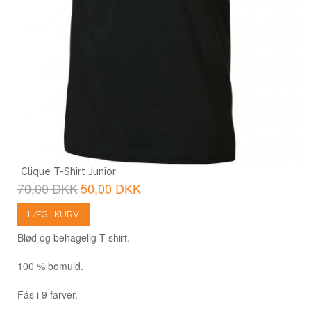
Clique T-Shirt Junior
70,00 DKK
50,00 DKK
LÆG I KURV
Blød og behagelig T-shirt.
100 % bomuld.
Fås i 9 farver.