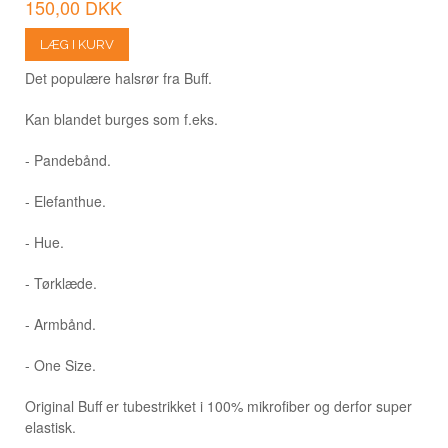
150,00 DKK
LÆG I KURV
Det populære halsrør fra Buff.
Kan blandet burges som f.eks.
- Pandebånd.
- Elefanthue.
- Hue.
- Tørklæde.
- Armbånd.
- One Size.
Original Buff er tubestrikket i 100% mikrofiber og derfor super
elastisk.