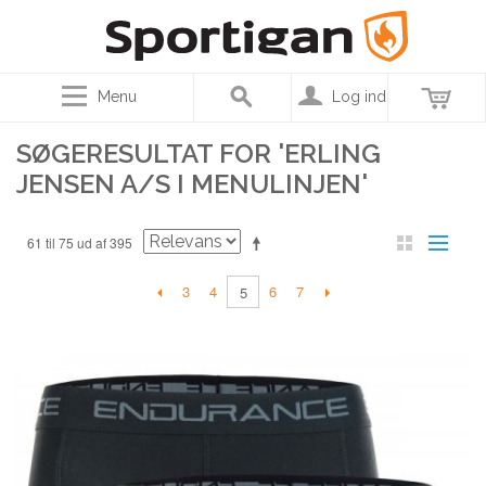
Menu
Log ind
SØGERESULTAT FOR 'ERLING
JENSEN A/S I MENULINJEN'
61 til 75 ud af 395
3
4
6
7
5