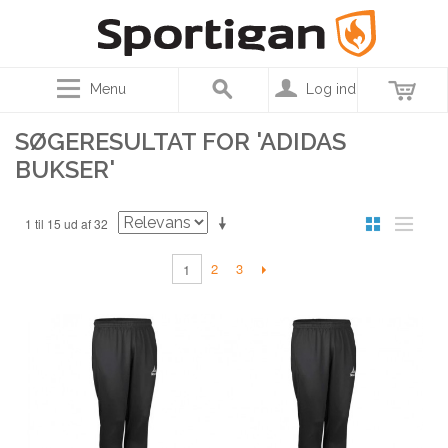
Menu
Log ind
SØGERESULTAT FOR 'ADIDAS
BUKSER'
1 til 15 ud af 32
2
3
1