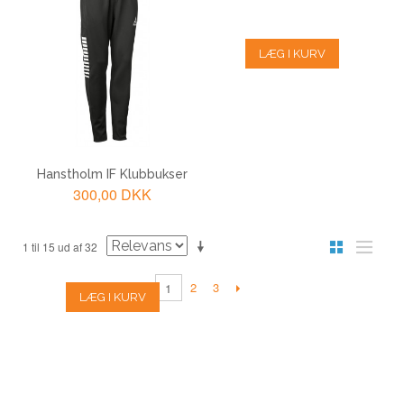
LÆG I KURV
LÆG I KURV
Hanstholm IF Klubbukser
300,00 DKK
1 til 15 ud af 32
2
3
1
LÆG I KURV