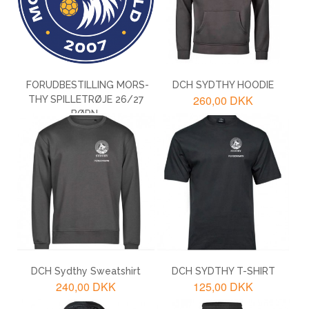
FORUDBESTILLING MORS-
DCH SYDTHY HOODIE
260,00 DKK
THY SPILLETRØJE 26/27
BØRN
350,00 DKK
LÆG I KURV
LÆG I KURV
DCH Sydthy Sweatshirt
DCH SYDTHY T-SHIRT
240,00 DKK
125,00 DKK