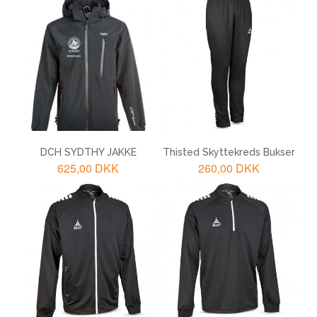
LÆG I KURV
LÆG I KURV
DCH SYDTHY JAKKE
Thisted Skyttekreds Bukser
625,00 DKK
260,00 DKK
LÆG I KURV
LÆG I KURV