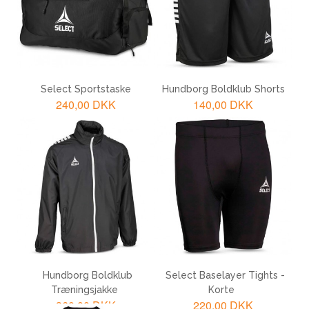
Select Sportstaske
Hundborg Boldklub Shorts
240,00 DKK
140,00 DKK
LÆG I KURV
LÆG I KURV
Hundborg Boldklub
Select Baselayer Tights -
Træningsjakke
Korte
360,00 DKK
220,00 DKK