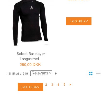
LÆG I KURV
LÆG I KURV
Select Baselayer
Langærmet
280,00 DKK
1 til 15 ud af 349
2
3
4
5
1
LÆG I KURV