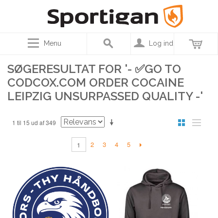
Menu
Log ind
SØGERESULTAT FOR '- ✅GO TO
CODCOX.COM ORDER COCAINE
LEIPZIG UNSURPASSED QUALITY -'
1 til 15 ud af 349
2
3
4
5
1