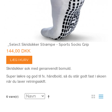
_Select Skridsikker Strømpe - Sports Socks Grip
144,00 DKK
LÆG I KURV
Skridsikker sok med genanvendt bomuld.
Super lækre og god til fx. håndbold, så du står godt fast i skoen
når du laver retningsskift.
6 vare(r)